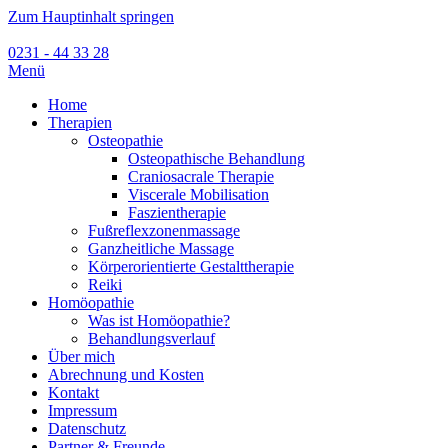
Zum Hauptinhalt springen
0231 - 44 33 28
Menü
Home
Therapien
Osteopathie
Osteopathische Behandlung
Craniosacrale Therapie
Viscerale Mobilisation
Faszientherapie
Fußreflexzonenmassage
Ganzheitliche Massage
Körperorientierte Gestalttherapie
Reiki
Homöopathie
Was ist Homöopathie?
Behandlungsverlauf
Über mich
Abrechnung und Kosten
Kontakt
Impressum
Datenschutz
Partner & Freunde