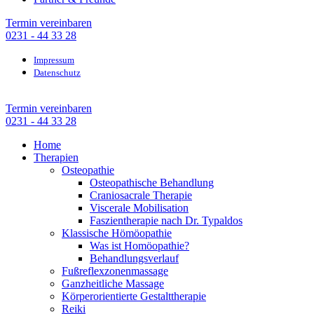
Termin vereinbaren
0231 - 44 33 28
Impressum
Datenschutz
Termin vereinbaren
0231 - 44 33 28
Home
Therapien
Osteopathie
Osteopathische Behandlung
Craniosacrale Therapie
Viscerale Mobilisation
Faszientherapie nach Dr. Typaldos
Klassische Hömöopathie
Was ist Homöopathie?
Behandlungsverlauf
Fußreflexzonenmassage
Ganzheitliche Massage
Körperorientierte Gestalttherapie
Reiki