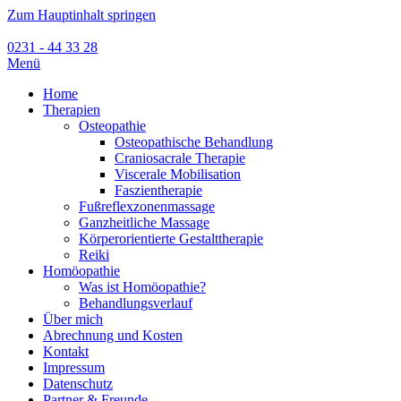
Zum Hauptinhalt springen
0231 - 44 33 28
Menü
Home
Therapien
Osteopathie
Osteopathische Behandlung
Craniosacrale Therapie
Viscerale Mobilisation
Faszientherapie
Fußreflexzonenmassage
Ganzheitliche Massage
Körperorientierte Gestalttherapie
Reiki
Homöopathie
Was ist Homöopathie?
Behandlungsverlauf
Über mich
Abrechnung und Kosten
Kontakt
Impressum
Datenschutz
Partner & Freunde