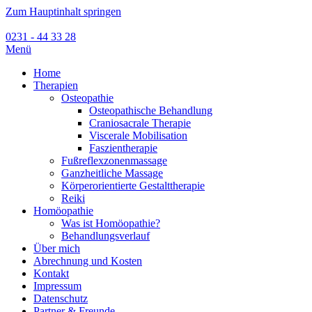
Zum Hauptinhalt springen
0231 - 44 33 28
Menü
Home
Therapien
Osteopathie
Osteopathische Behandlung
Craniosacrale Therapie
Viscerale Mobilisation
Faszientherapie
Fußreflexzonenmassage
Ganzheitliche Massage
Körperorientierte Gestalttherapie
Reiki
Homöopathie
Was ist Homöopathie?
Behandlungsverlauf
Über mich
Abrechnung und Kosten
Kontakt
Impressum
Datenschutz
Partner & Freunde