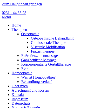
Zum Hauptinhalt springen
0231 - 44 33 28
Menü
Home
Therapien
Osteopathie
Osteopathische Behandlung
Craniosacrale Therapie
Viscerale Mobilisation
Faszientherapie
Fußreflexzonenmassage
Ganzheitliche Massage
Körperorientierte Gestalttherapie
Reiki
Homöopathie
Was ist Homöopathie?
Behandlungsverlauf
Über mich
Abrechnung und Kosten
Kontakt
Impressum
Datenschutz
Partner & Freunde